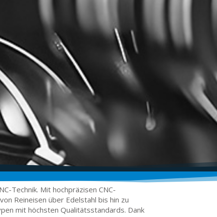
NC-Technik.
Mit hochpräzisen CNC-
von Reineisen über Edelstahl bis hin zu
ypen mit höchsten Qualitätsstandards.
Dank