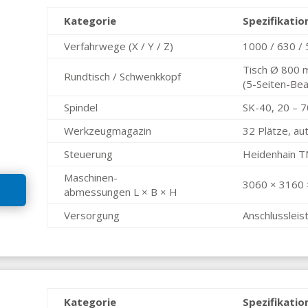
Kategorie
Spezifikatio
Verfahrwege (X / Y / Z)
1000 / 630 /
Tisch Ø 800 
Rundtisch / Schwenkkopf
(5-Seiten-Bea
Spindel
SK-40, 20 – 7
Werkzeug­magazin
32 Plätze, a
Steuerung
Heidenhain T
Maschinen­
3060 × 3160 
abmessungen L × B × H
Versorgung
Anschlussleis
Kategorie
Spezifikatio