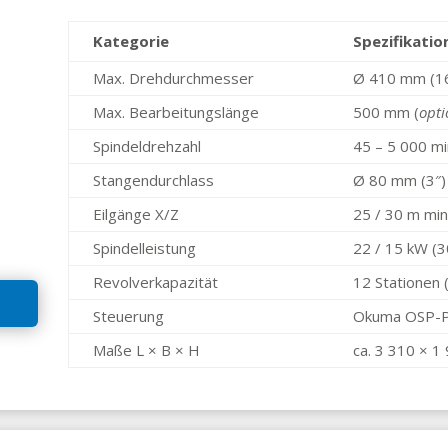
Kategorie
Spezifikatio
Max. Drehdurchmesser
Ø 410 mm (16
Max. Bearbeitungslänge
500 mm (
opti
Spindeldrehzahl
45 – 5 000 mi
Stangendurchlass
Ø 80 mm (3″)
Eilgänge X/Z
25 / 30 m min
Spindelleistung
22 / 15 kW (3
Revolverkapazität
12 Stationen 
Steuerung
Okuma OSP-P
Maße L × B × H
ca. 3 310 × 1