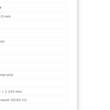
n
310 mm
 mm
nerator
5 × 2 245 mm
Phasen 50/60 Hz