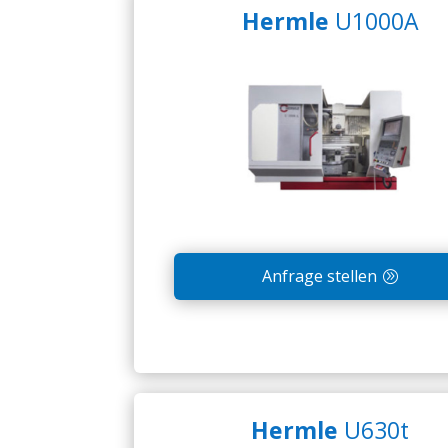
Hermle
U1000A
Anfrage stellen
Hermle
U630t