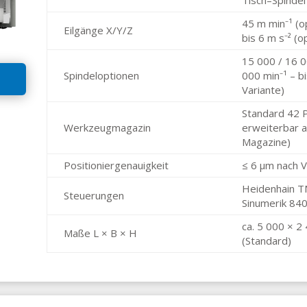
45 m min⁻¹ (o
Eilgänge X/Y/Z
bis 6 m s⁻² (o
15 000 / 16 0
Spindel­optionen
000 min⁻¹ – b
Variante)
Standard 42 P
Werkzeug­magazin
erweiterbar 
Magazine)
Positionier­genauigkeit
≤ 6 µm nach
Heidenhain T
Steuerungen
Sinumerik 840
ca. 5 000 × 2
Maße L × B × H
(Standard)