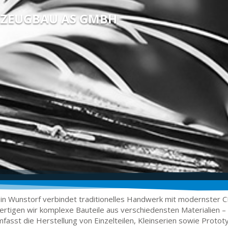
RKZEUGBAU AS GMBH
in Wunstorf verbindet traditionelles Handwerk mit modernster C
 fertigen wir komplexe Bauteile aus verschiedensten Materialien – 
fasst die Herstellung von Einzelteilen, Kleinserien sowie Protot