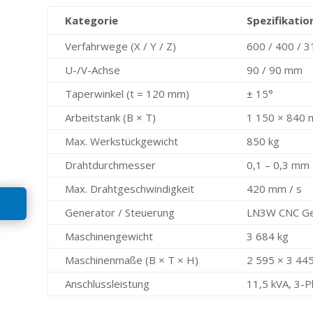
Kategorie
Spezifikatio
Verfahrwege (X / Y / Z)
600 / 400 / 
U-/V-Achse
90 / 90 mm
Taperwinkel (t = 120 mm)
± 15°
Arbeitstank (B × T)
1 150 × 840
Max. Werkstückgewicht
850 kg
Drahtdurchmesser
0,1 – 0,3 mm
Max. Drahtgeschwindigkeit
420 mm / s
Generator / Steuerung
LN3W CNC Ge
Maschinengewicht
3 684 kg
Maschinenmaße (B × T × H)
2 595 × 3 44
Anschlussleistung
11,5 kVA, 3-