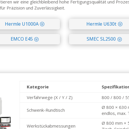
tieren wir eine gleichbleibend hohe Fertigungsqualität und Prozes
ür Präzision und Zuverlässigkeit.
Hermle U1000A
Hermle U630t
EMCO E45
SMEC SL2500
Kategorie
Spezifikatio
Verfahrwege (X / Y / Z)
800 / 800 / 
Ø 800 × 630 
Schwenk-Rundtisch
endlos, max. 
Ø 800 mm × 5
Werkstück­abmessungen
Tisch–Spinde