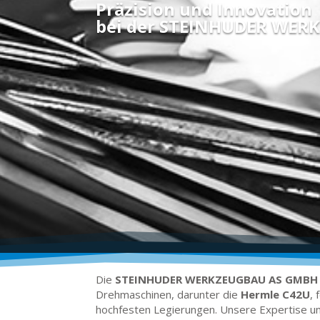
Präzision und Innovation
bei der STEINHUDER WE
Die
STEINHUDER WERKZEUGBAU AS GMBH
Drehmaschinen, darunter die
Hermle C42U
,
hochfesten Legierungen.
Unsere Expertise um