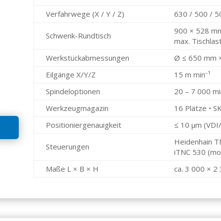
Verfahrwege (X / Y / Z)
630 / 500 / 
900 × 528 mm
Schwenk-Rundtisch
max. Tischlas
Werkstück­abmessungen
Ø ≤ 650 mm ×
Eilgänge X/Y/Z
15 m min⁻¹
Spindel­optionen
20 – 7 000 mi
Werkzeug­magazin
16 Plätze • S
Positionier­genauigkeit
≤ 10 µm (VD
Heidenhain T
Steuerungen
iTNC 530 (mo
Maße L × B × H
ca. 3 000 × 2