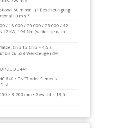
ptional 60 m min⁻¹) • Beschleunigung
ptional 10 m s⁻²)
00 / 18 000 / 20 000 / 25 000 / 42
is 42 kW, 194 Nm (variiert je nach
lätze, Chip-to-Chip ≈ 4,5 s;
auf bis zu 528 Werkzeuge (ZM-
 VDI/DGQ 3441
NC 640 / TNC7 oder Siemens
D sl
 450 × 3 200 mm • Gewicht ≈ 13,5 t