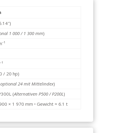
n
.14″)
onal 1 000 / 1 300 mm
)
n⁻¹
⁻¹
0 / 20 hp)
(
optional 24 mit Mittel­index
)
300L (
Alternativen P500 / P200L
)
 900 × 1 970 mm • Gewicht ≈ 6.1 t