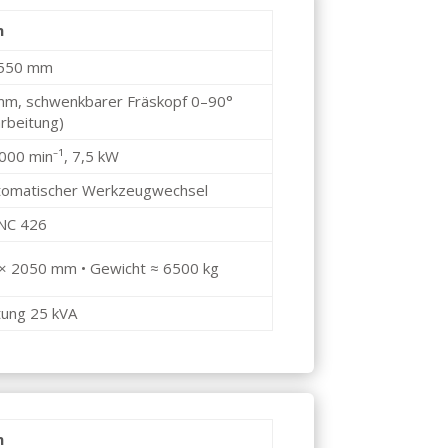
n
 550 mm
mm, schwenkbarer Fräskopf 0–90°
rbeitung)
000 min⁻¹, 7,5 kW
utomatischer Werkzeugwechsel
NC 426
× 2050 mm • Gewicht ≈ 6500 kg
tung 25 kVA
n