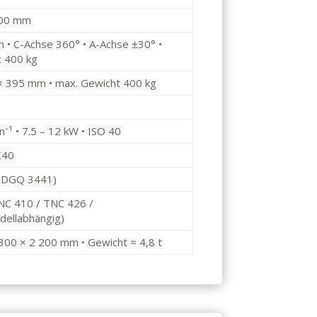
500 mm
 • C-Achse 360° • A-Achse ±30° •
t 400 kg
 395 mm • max. Gewicht 400 kg
n⁻¹ • 7.5 – 12 kW • ISO 40
K40
I/DGQ 3441)
NC 410 / TNC 426 /
dellabhängig)
 300 × 2 200 mm • Gewicht ≈ 4,8 t