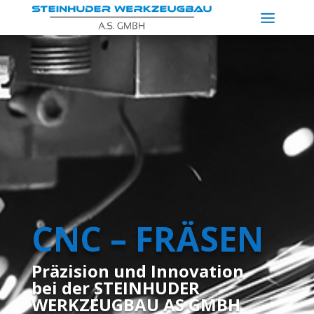
CNC – FRÄSEN
Präzision und Innovation
bei der STEINHUDER
WERKZEUGBAU AS GMBH