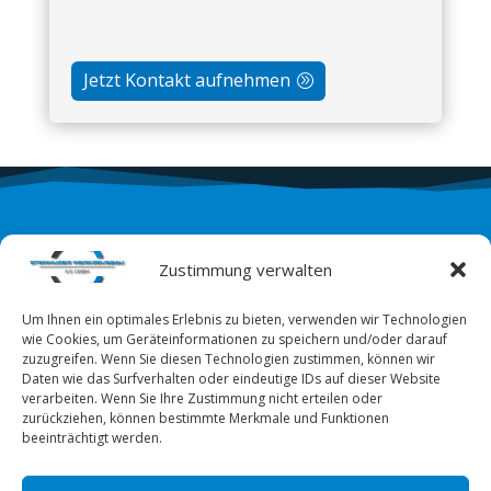
Jetzt Kontakt aufnehmen
Ihr Ansprechpartner
Zustimmung verwalten
STEINHUDER WERKZEUGBAU AS GMBH
Um Ihnen ein optimales Erlebnis zu bieten, verwenden wir Technologien
Am Bahnhof 22
wie Cookies, um Geräteinformationen zu speichern und/oder darauf
31515 Wunstorf
zuzugreifen. Wenn Sie diesen Technologien zustimmen, können wir
Daten wie das Surfverhalten oder eindeutige IDs auf dieser Website
Telefon: 05033 8433
verarbeiten. Wenn Sie Ihre Zustimmung nicht erteilen oder
zurückziehen, können bestimmte Merkmale und Funktionen
E-Mail: info@steinhuder-werkzeugbau.de
beeinträchtigt werden.
Bürozeiten