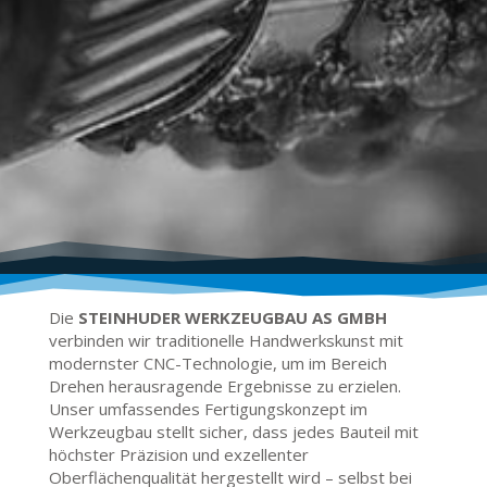
Die
STEINHUDER WERKZEUGBAU AS GMBH
verbinden wir traditionelle Handwerkskunst mit
modernster CNC-Technologie, um im Bereich
Drehen herausragende Ergebnisse zu erzielen.
Unser umfassendes Fertigungskonzept im
Werkzeugbau stellt sicher, dass jedes Bauteil mit
höchster Präzision und exzellenter
Oberflächenqualität hergestellt wird – selbst bei